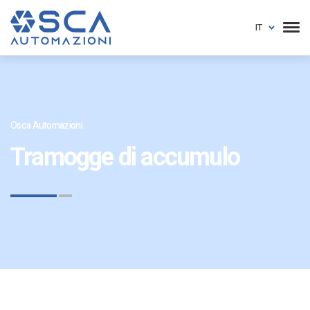
IT
Osca Automazioni
Tramogge di accumulo