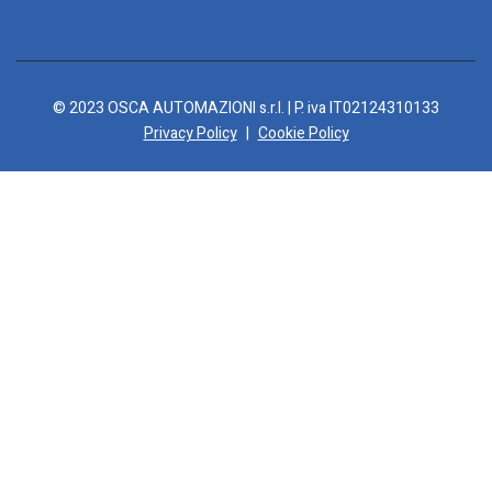
© 2023 OSCA AUTOMAZIONI s.r.l. | P. iva IT02124310133
Privacy Policy
|
Cookie Policy